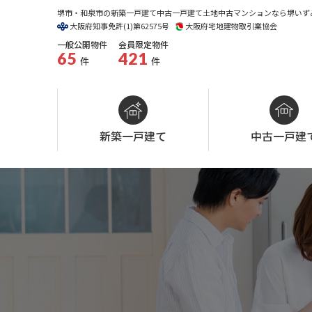
堺市・和泉市の新築一戸建て中古一戸建て土地中古マンションなら堺いずみ
大阪府知事免許(1)第62575号
大阪府宅地建物取引業協会
一般公開物件
会員限定物件
65
421
件
件
新築一戸建て
中古一戸建