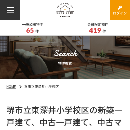
ログイン
一般公開物件
会員限定物件
65
419
件
件
物件検索
HOME
堺市立東深井小学校区
堺市立東深井小学校区の新築一
戸建て、中古一戸建て、中古マ