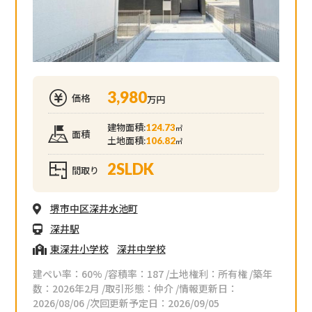
3,980
価格
万円
建物面積:
124.73
㎡
面積
土地面積:
106.82
㎡
2SLDK
間取り
堺市中区深井水池町
深井駅
東深井小学校
深井中学校
建ぺい率：60% /容積率：187 /土地権利：所有権 /築年
数：2026年2月 /取引形態：仲介 /情報更新日：
2026/08/06 /次回更新予定日：2026/09/05