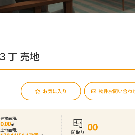
３丁 売地
お気に入り
物件お問い合わ
建物面積:
0.00
㎡
00
土地面積:
間取り