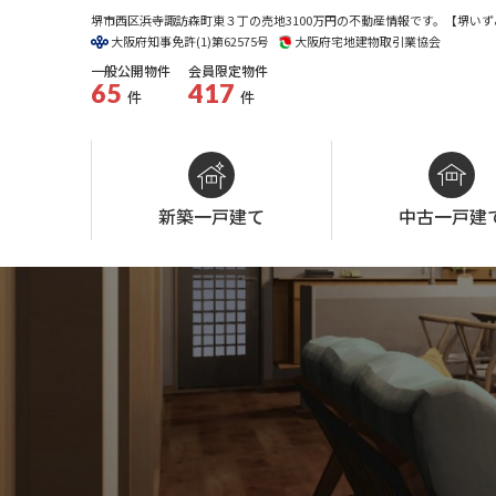
堺市西区浜寺諏訪森町東３丁の売地3100万円の不動産情報です。【堺いずみ
大阪府知事免許(1)第62575号
大阪府宅地建物取引業協会
一般公開物件
会員限定物件
65
417
件
件
新築一戸建て
中古一戸建