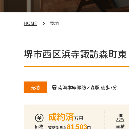
HOME
売地
堺市西区浜寺諏訪森町東
売地
南海本線諏訪ノ森駅 徒歩7分
成約済
万円
81,503
価格
面積
返済例月々
円