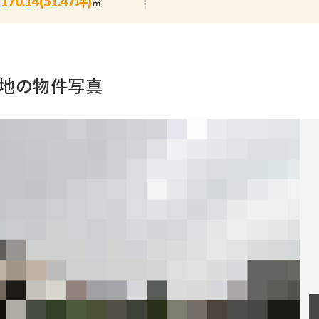
170.14(51.47坪)
㎡
売地の物件写真