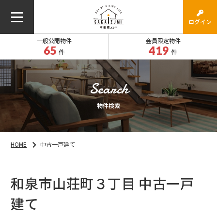
ログイン
一般公開物件
会員限定物件
65
419
件
件
物件検索
HOME
中古一戸建て
和泉市山荘町３丁目 中古一戸
建て