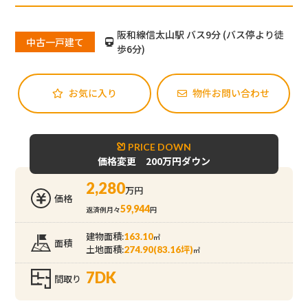
阪和線信太山駅 バス9分 (バス停より徒
中古一戸建て
歩6分)
お気に入り
物件お問い合わせ
PRICE DOWN
価格変更 200万円ダウン
2,280
万円
価格
59,944
返済例月々
円
建物面積:
163.10
㎡
面積
土地面積:
274.90(83.16坪)
㎡
7DK
間取り