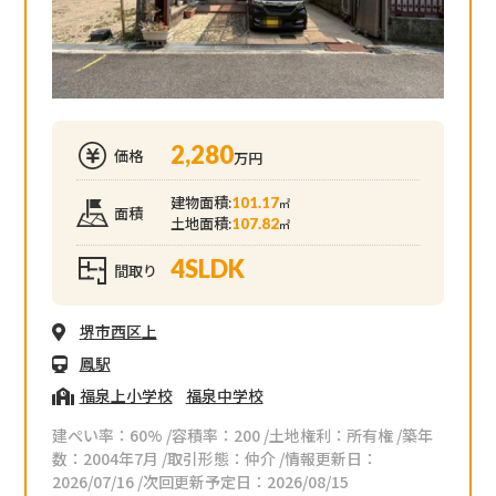
2,280
価格
万円
建物面積:
101.17
㎡
面積
土地面積:
107.82
㎡
4SLDK
間取り
堺市西区上
鳳駅
福泉上小学校
福泉中学校
建ぺい率：60% /容積率：200 /土地権利：所有権 /築年
数：2004年7月 /取引形態：仲介 /情報更新日：
2026/07/16 /次回更新予定日：2026/08/15