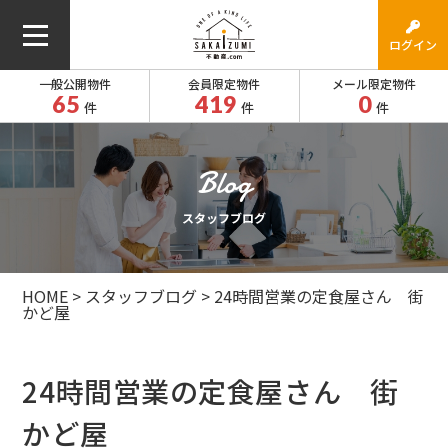
ログイン
一般公開物件
会員限定物件
メール限定物件
65
419
0
件
件
件
スタッフブログ
HOME
>
スタッフブログ
>
24時間営業の定食屋さん 街
かど屋
24時間営業の定食屋さん 街
かど屋