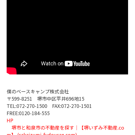
僕のベースキャンプ株式会社
〒599-8251 堺市中区平井696地15
TEL:072-270-1500
FAX:072-270-1501
FREE:0120-184-555
HP
堺市と和泉市の不動産を探す｜【堺いずみ不動産.co
m】 (sakaizumi-fudousan.com)